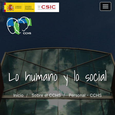
Pasar
Togg
al
contenido
principal
Lo humano y lo social
Inicio
Sobre el CCHS
Personal - CCHS