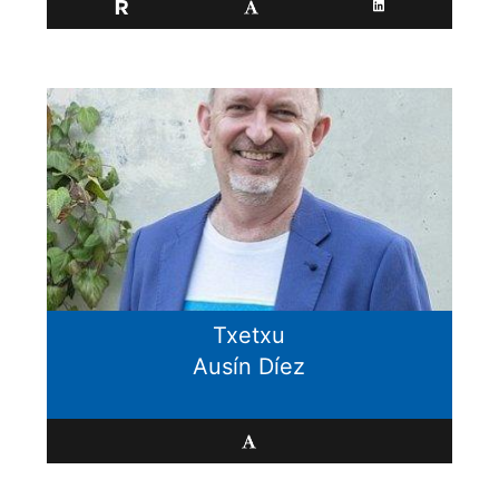
Txetxu
Ausín Díez