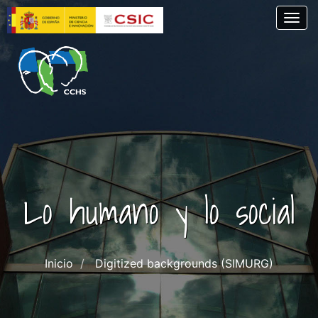
Skip
Togg
to
main
content
Lo humano y lo social
Inicio
Digitized backgrounds (SIMURG)