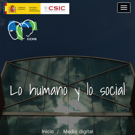
Skip
Togg
to
main
content
Lo humano y lo social
Inicio
Medio digital