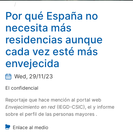
Por qué España no necesita más residencias
aunque cada vez esté más envejecida
Por qué España no
necesita más
residencias aunque
cada vez esté más
envejecida
Wed, 29/11/23
El confidencial
Reportaje que hace mención al portal web
Envejecimiento en red
(IEGD-CSIC), el y informe
sobre el perfil de las personas mayores .
Enlace al medio