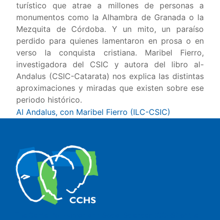
turístico que atrae a millones de personas a
monumentos como la Alhambra de Granada o la
Mezquita de Córdoba. Y un mito, un paraíso
perdido para quienes lamentaron en prosa o en
verso la conquista cristiana. Maribel Fierro,
investigadora del CSIC y autora del libro al-
Andalus (CSIC-Catarata) nos explica las distintas
aproximaciones y miradas que existen sobre ese
periodo histórico.
Al Andalus, con Maribel Fierro (ILC-CSIC)
The Center for Human and Social Sciences (CCHS) of the