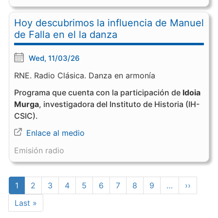
Hoy descubrimos la influencia de Manuel
de Falla en el la danza
Wed, 11/03/26
RNE. Radio Clásica. Danza en armonía
Programa que cuenta con la participación de
Idoia
Murga
, investigadora del Instituto de Historia (IH-
CSIC).
Enlace al medio
Emisión radio
Pagination
Current
1
Page
2
Page
3
Page
4
Page
5
Page
6
Page
7
Page
8
Page
9
…
Next
››
page
page
Last
Last »
page