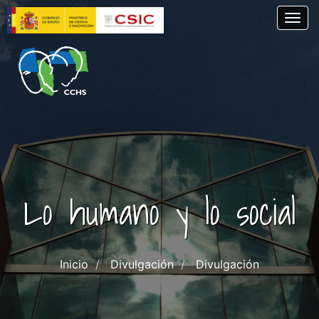
Skip
Togg
to
main
content
Lo humano y lo social
Inicio
Divulgación
Divulgación