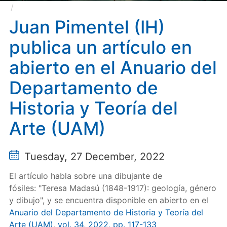
Juan Pimentel (IH) publica un artículo en abierto en
el Anuario del Departamento de Historia y Teoría del
Juan Pimentel (IH)
Arte (UAM)
publica un artículo en
abierto en el Anuario del
Departamento de
Historia y Teoría del
Arte (UAM)
Tuesday, 27 December, 2022
El artículo habla sobre una dibujante de
fósiles: "Teresa Madasú (1848-1917): geología, género
y dibujo", y se encuentra disponible en abierto en el
Anuario del Departamento de Historia y Teoría del
Arte (UAM)
,
vol. 34, 2022, pp. 117-133