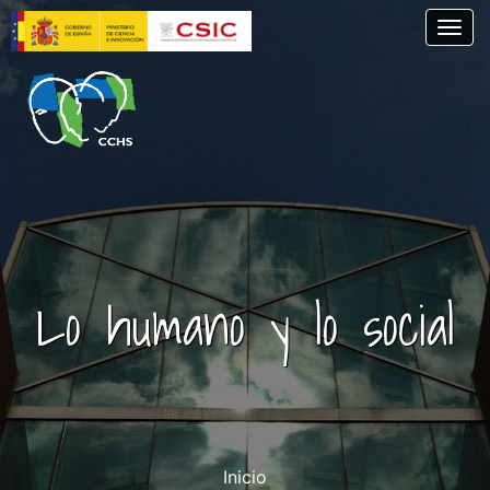
Skip
Togg
to
main
content
Lo humano y lo social
Inicio