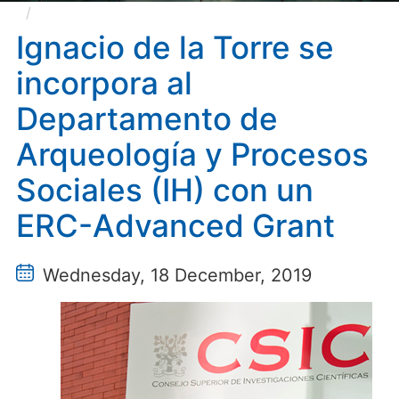
Ignacio de la Torre se incorpora al Departamento
de Arqueología y Procesos Sociales (IH) con un ERC-
Ignacio de la Torre se
Advanced Grant
incorpora al
Departamento de
Arqueología y Procesos
Sociales (IH) con un
ERC-Advanced Grant
Wednesday, 18 December, 2019