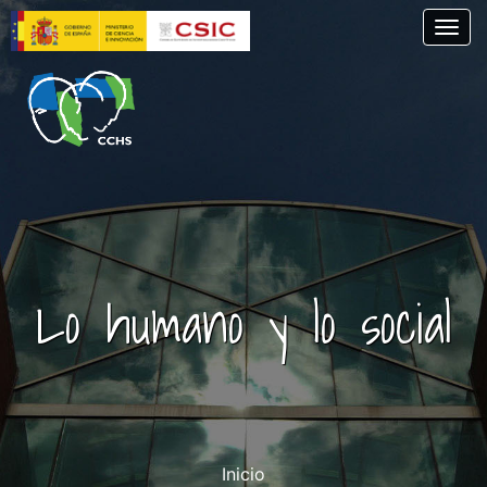
Skip
Togg
to
main
content
Lo humano y lo social
Inicio