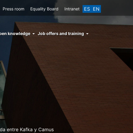
ES
EN
Press room
Equality Board
Intranet
enu
pen knowledge
Job offers and training
ght
hs
nocimiento
ierto
vida entre Kafka y Camus