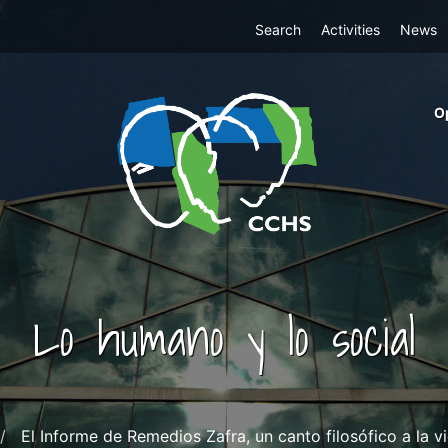
Top
Search
Activities
News
Menu
m
O
ri
cc
co
ab
Lo humano y lo social
El Informe de Remedios Zafra, un canto filosófico a la 