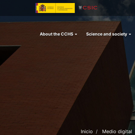
Skip
to
main
content
Menu
About the CCHS
Science and society
left
cchs
Inicio
Medio digital