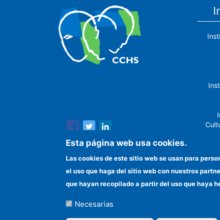
I
Ins
The Center for Human and Social
Ins
Sciences (CCHS) of the Spanish
National Research Council is made up
of six research institutes.
I
Cult
Esta página web usa cookies.
Las cookies de este sitio web se usan para perso
el uso que haga del sitio web con nuestros partn
In
que hayan recopilado a partir del uso que haya h
Necesarias