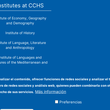
nstitutes at CCHS
titute of Economy, Geography
and Demography
Institute of History
titute of Language, Literature
and Anthropology
nstitute of Languages ​​and
ures of the Mediterranean and
the Near East
Institute of Philosophy
nalizar el contenido, ofrecer funciones de redes sociales y analizar 
ers de redes sociales y análisis web, quienes pueden combinarla con 
stitute of Public Policies and
Más información
Goods
echo de sus servicios.
Preferencias