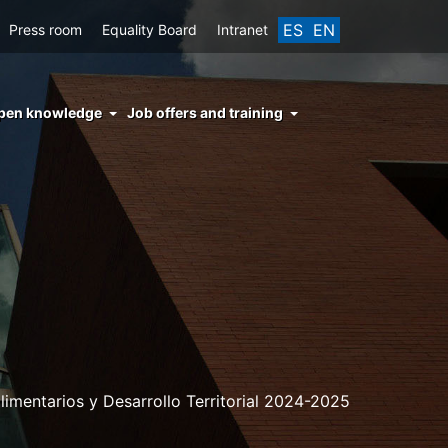
ES
EN
Press room
Equality Board
Intranet
enu
pen knowledge
Job offers and training
ght
hs
nocimiento
ierto
imentarios y Desarrollo Territorial 2024-2025