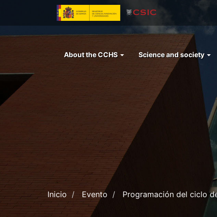
Skip
to
main
content
Menu
About the CCHS
Science and society
left
cchs
Inicio
Evento
Programación del ciclo d