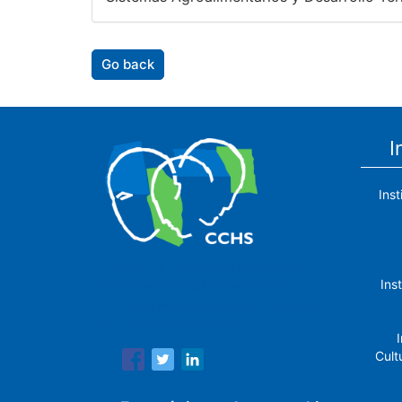
Go back
I
Ins
The Center for Human and Social
Ins
Sciences (CCHS) of the Spanish
National Research Council is made up
of six research institutes.
I
Cult