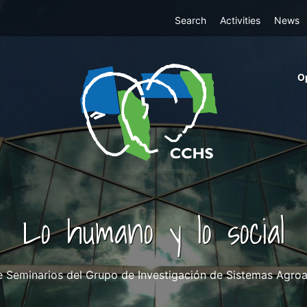
Top
Search
Activities
News
Menu
m
O
ri
cc
co
ab
Lo humano y lo social
e Seminarios del Grupo de Investigación de Sistemas Agroal