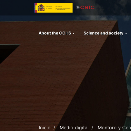
Skip
to
main
content
Menu
About the CCHS
Science and society
left
cchs
Inicio
Medio digital
Montoro y Cerd