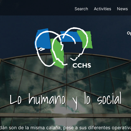
Top
Search
Activities
News
Menu
m
O
ri
cc
co
ab
Lo humano y lo social
án son de la misma calaña, pese a sus diferentes operativa