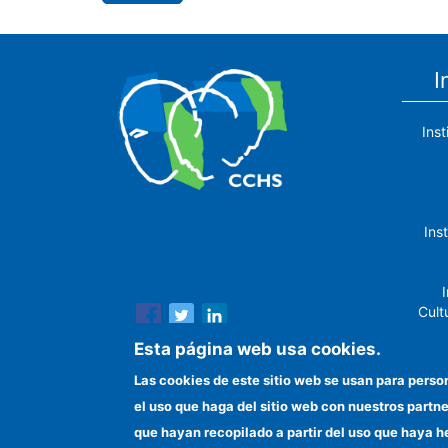
I
Ins
The Center for Human and Social
Ins
Sciences (CCHS) of the Spanish
National Research Council is made up
of six research institutes.
I
Cult
Esta página web usa cookies.
Las cookies de este sitio web se usan para perso
el uso que haga del sitio web con nuestros partn
In
que hayan recopilado a partir del uso que haya h