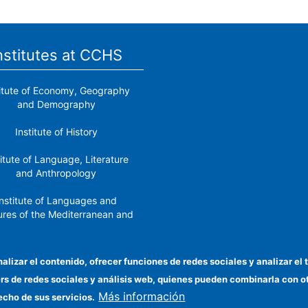
nstitutes at CCHS
titute of Economy, Geography
and Demography
Institute of History
titute of Language, Literature
and Anthropology
nstitute of Languages ​​and
ures of the Mediterranean and
the Near East
Institute of Philosophy
nalizar el contenido, ofrecer funciones de redes sociales y analizar 
ers de redes sociales y análisis web, quienes pueden combinarla con 
stitute of Public Policies and
Más información
Goods
echo de sus servicios.