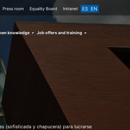
ES
EN
Press room
Equality Board
Intranet
enu
pen knowledge
Job offers and training
ght
hs
nocimiento
ierto
s (sofisticada y chapucera) para lucrarse