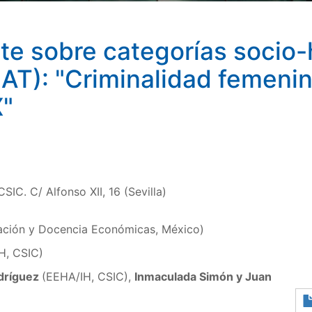
e sobre categorías socio-h
T): "Criminalidad femenin
X"
SIC. C/ Alfonso XII, 16 (Sevilla)
ación y Docencia Económicas, México)
H, CSIC)
dríguez
(EEHA/IH, CSIC),
Inmaculada Simón y Juan