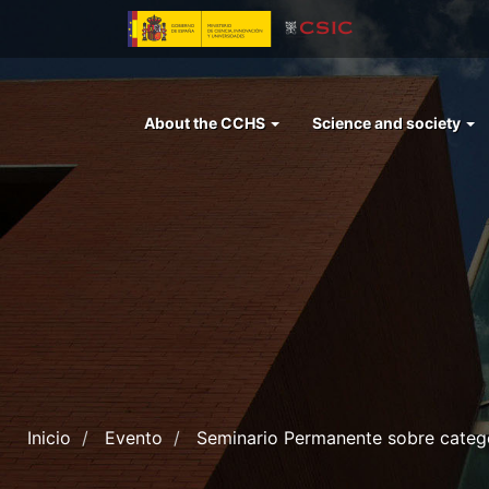
Skip
to
main
content
Menu
About the CCHS
Science and society
left
cchs
Inicio
Evento
Seminario Permanente sobre categor