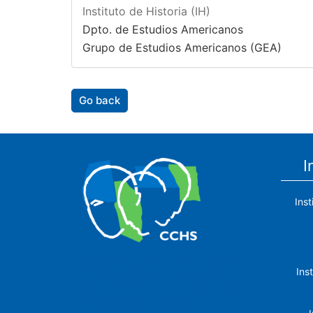
Instituto de Historia (IH)
Dpto. de Estudios Americanos
Grupo de Estudios Americanos (GEA)
Go back
I
Ins
The Center for Human and Social
Ins
Sciences (CCHS) of the Spanish
National Research Council is made up
of six research institutes.