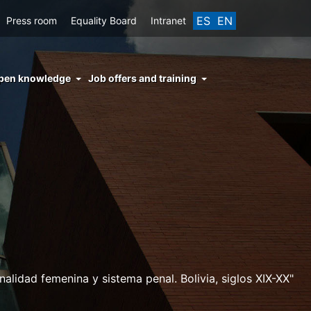
ES
EN
Press room
Equality Board
Intranet
enu
pen knowledge
Job offers and training
ght
hs
nocimiento
ierto
lidad femenina y sistema penal. Bolivia, siglos XIX-XX"