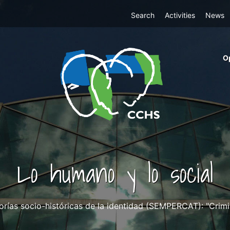
Top
Search
Activities
News
Menu
m
O
ri
cc
co
ab
Lo humano y lo social
ías socio-históricas de la identidad (SEMPERCAT): "Crimina