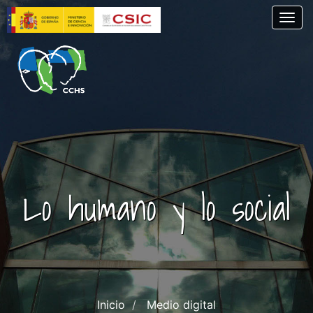
Skip
Togg
to
main
content
Lo humano y lo social
Inicio
Medio digital