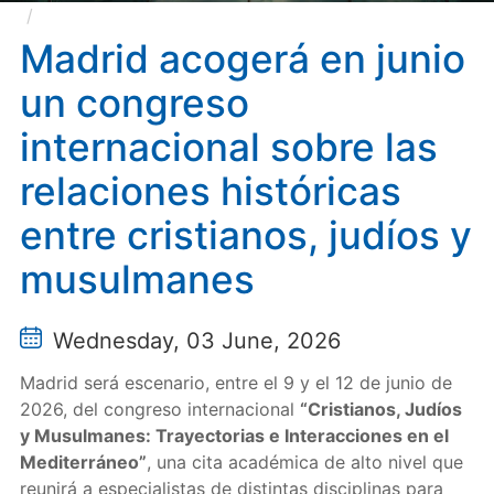
Madrid acogerá en junio un congreso internacional
sobre las relaciones históricas entre cristianos, judíos
Madrid acogerá en junio
y musulmanes
un congreso
internacional sobre las
relaciones históricas
entre cristianos, judíos y
musulmanes
Wednesday, 03 June, 2026
Madrid será escenario, entre el 9 y el 12 de junio de
2026, del congreso internacional
“Cristianos, Judíos
y Musulmanes: Trayectorias e Interacciones en el
Mediterráneo”
, una cita académica de alto nivel que
reunirá a especialistas de distintas disciplinas para