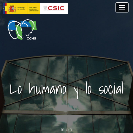
Skip
Togg
to
main
content
Lo humano y lo social
Inicio