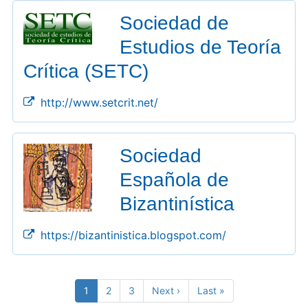
Sociedad de
Estudios de Teoría
Crítica (SETC)
http://www.setcrit.net/
Sociedad
Española de
Bizantinística
https://bizantinistica.blogspot.com/
Pagination
Current
1
Page
2
Page
3
Next
Next ›
Last
Last »
page
page
page