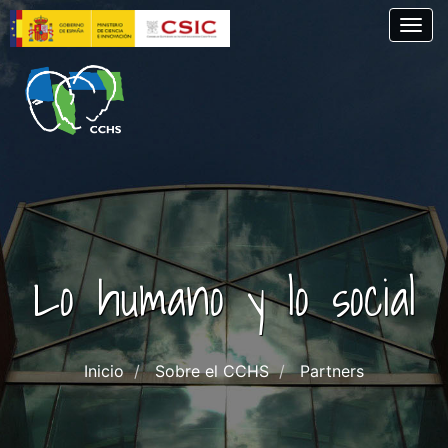
Skip
Togg
to
main
content
Lo humano y lo social
Inicio
Sobre el CCHS
Partners