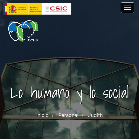
Skip
Togg
to
main
content
Lo humano y lo social
Inicio
Personal
Judith