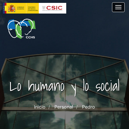
Skip
Togg
to
main
content
Lo humano y lo social
Inicio
Personal
Pedro