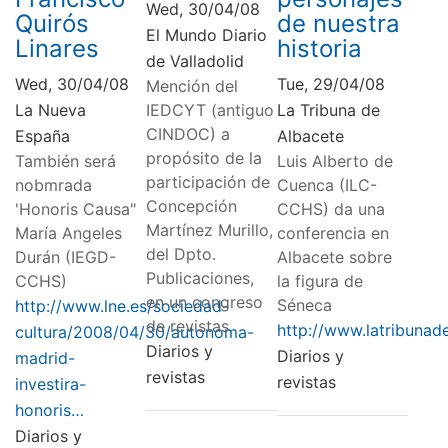
Wed, 30/04/08
Quirós
de nuestra
El Mundo Diario
Linares
historia
de Valladolid
Wed, 30/04/08
Tue, 29/04/08
Mención del
La Nueva
IEDCYT (antiguo
La Tribuna de
CINDOC) a
España
Albacete
propósito de la
También será
Luis Alberto de
participación de
nobmrada
Cuenca (ILC-
Concepción
'Honoris Causa"
CCHS) da una
Martínez Murillo,
María Angeles
conferencia en
del Dpto.
Durán (IEGD-
Albacete sobre
Publicaciones,
CCHS)
la figura de
en un congreso
Séneca
http://www.lne.es/sociedad-
de revistas
http://www.latribunad
cultura/2008/04/30/autonoma-
Diarios y
Diarios y
madrid-
revistas
revistas
investira-
honoris…
Diarios y