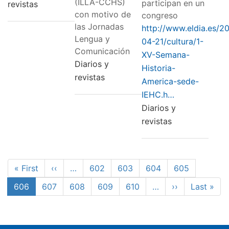
(ILLA-CCHS)
participan en un
revistas
con motivo de
congreso
las Jornadas
http://www.eldia.es/2
Lengua y
04-21/cultura/1-
Comunicación
XV-Semana-
Diarios y
Historia-
revistas
America-sede-
IEHC.h…
Diarios y
revistas
Pagination
First
« First
Previous
‹‹
…
Page
602
Page
603
Page
604
Page
605
page
page
Current
606
Page
607
Page
608
Page
609
Page
610
…
Next
››
Last
Last »
page
page
page