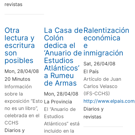
revistas
Otra
La Casa de
Ralentización
lectura y
Colón
económica
escritura
dedica el
e
son
‘Anuario de
inmigración
posibles
Estudios
Sat, 26/04/08
Atlánticos’
Mon, 28/04/08
El País
a Rumeu
20 Minutos
Artículo de Juan
de Armas
Carlos Velasco
Información
(IFS-CCHS)
sobre la
Mon, 28/04/08
exposición “Esto
http://www.elpais.com
La Provincia
no es un libro”,
Diarios y
El “Anuario de
celebrada en el
Estudios
revistas
CCHS
Atlánticos” está
Diarios y
incluido en la