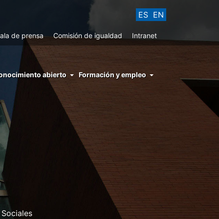
ES
EN
ala de prensa
Comisión de igualdad
Intranet
enu
onocimiento abierto
Formación y empleo
ght
hs
nocimiento
ierto
 Sociales