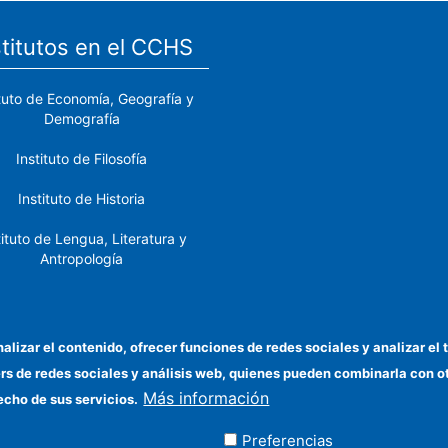
stitutos en el CCHS
ituto de Economía, Geografía y
Demografía
Instituto de Filosofía
Instituto de Historia
tituto de Lengua, Literatura y
Antropología
tituto de Lenguas y Culturas
del Mediterráneo y Oriente
Próximo
nalizar el contenido, ofrecer funciones de redes sociales y analizar 
ers de redes sociales y análisis web, quienes pueden combinarla con 
stituto de Políticas y Bienes
Más información
Públicos
echo de sus servicios.
Preferencias