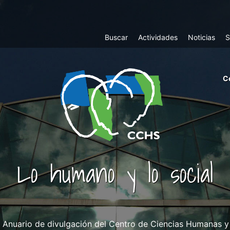
Top
Buscar
Actividades
Noticias
S
Menu
m
C
ri
cc
co
ab
Lo humano y lo social
Anuario de divulgación del Centro de Ciencias Humanas y