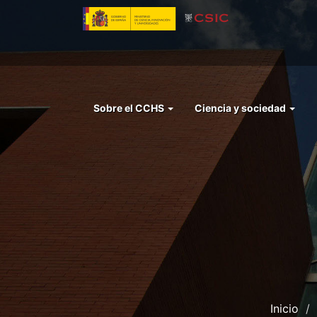
Pasar
al
contenido
principal
Menu
Sobre el CCHS
Ciencia y sociedad
left
cchs
Inicio