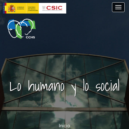
Skip
Togg
to
main
content
Lo humano y lo social
Inicio