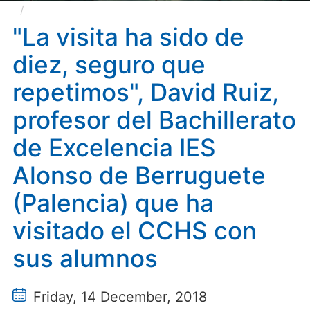
"La visita ha sido de diez, seguro que repetimos",
David Ruiz, profesor del Bachillerato de Excelencia IES
"La visita ha sido de
Alonso de Berruguete (Palencia) que ha visitado el
diez, seguro que
CCHS con sus alumnos
repetimos", David Ruiz,
profesor del Bachillerato
de Excelencia IES
Alonso de Berruguete
(Palencia) que ha
visitado el CCHS con
sus alumnos
Friday, 14 December, 2018