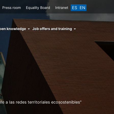
ES
EN
Press room
Equality Board
Intranet
enu
pen knowledge
Job offers and training
ght
hs
nocimiento
ierto
 a las redes territoriales ecosostenibles"