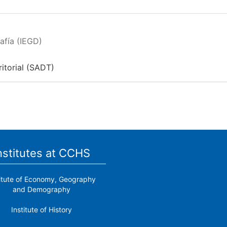
afía (IEGD)
itorial (SADT)
nstitutes at CCHS
titute of Economy, Geography
and Demography
Institute of History