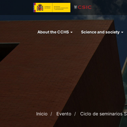
Skip
to
main
content
Menu
About the CCHS
Science and society
left
cchs
Inicio
Evento
Ciclo de seminarios S