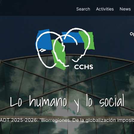
Top
Search
Activities
News
Menu
m
O
ri
cc
co
ab
Lo humano y lo social
ADT 2025-2026: "Biorregiones. De la globalización imposible