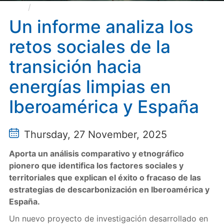
Un informe analiza los retos sociales de la
transición hacia energías limpias en Iberoamérica y
Un informe analiza los
España
retos sociales de la
transición hacia
energías limpias en
Iberoamérica y España
Thursday, 27 November, 2025
Aporta un análisis comparativo y etnográfico
pionero que identifica los factores sociales y
territoriales que explican el éxito o fracaso de las
estrategias de descarbonización en Iberoamérica y
España.
Un nuevo proyecto de investigación desarrollado en