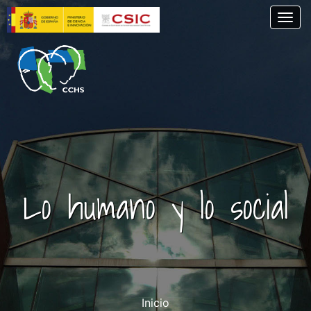
Skip
Togg
to
main
content
Lo humano y lo social
Inicio