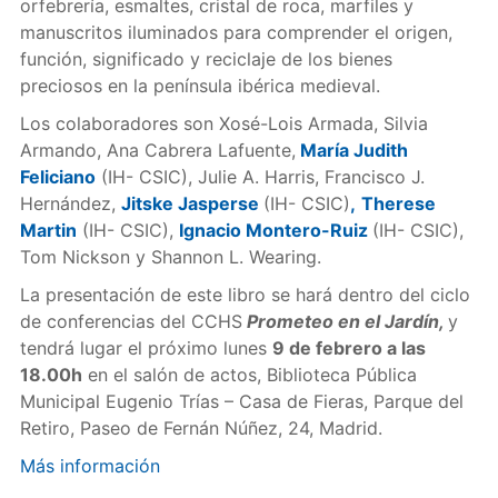
orfebrería, esmaltes, cristal de roca, marfiles y
manuscritos iluminados para comprender el origen,
función, significado y reciclaje de los bienes
preciosos en la península ibérica medieval.
Los colaboradores son Xosé-Lois Armada, Silvia
Armando, Ana Cabrera Lafuente,
María Judith
Feliciano
(IH- CSIC), Julie A. Harris, Francisco J.
Hernández,
Jitske Jasperse
(IH- CSIC)
,
Therese
Martin
(IH- CSIC),
Ignacio Montero-Ruiz
(IH- CSIC),
Tom Nickson y Shannon L. Wearing.
La presentación de este libro se hará dentro del ciclo
de conferencias del CCHS
Prometeo en el Jardín,
y
tendrá lugar el próximo lunes
9 de febrero a las
18.00h
en el salón de actos, Biblioteca Pública
Municipal Eugenio Trías – Casa de Fieras, Parque del
Retiro, Paseo de Fernán Núñez, 24, Madrid.
Más información