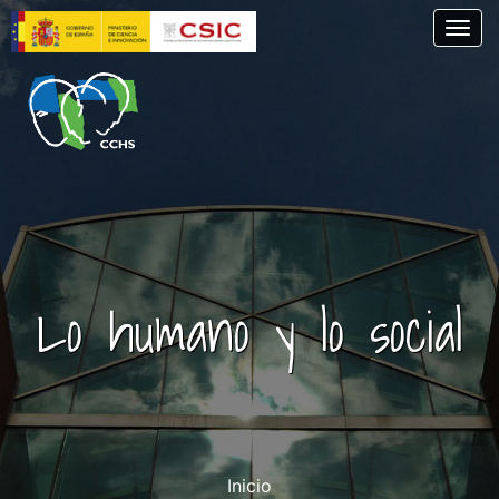
Skip
Togg
to
main
content
Lo humano y lo social
Inicio