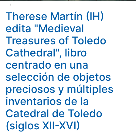
Therese Martín (IH) edita "Medieval Treasures of
Toledo Cathedral", libro centrado en una selección de
Therese Martín (IH)
objetos preciosos y múltiples inventarios de la
edita "Medieval
Catedral de Toledo (siglos XII-XVI)
Treasures of Toledo
Cathedral", libro
centrado en una
selección de objetos
preciosos y múltiples
inventarios de la
Catedral de Toledo
(siglos XII-XVI)