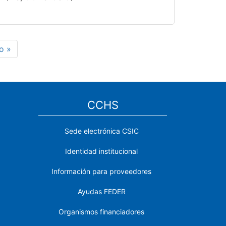
a
o »
na
CCHS
Sede electrónica CSIC
Identidad institucional
Información para proveedores
Ayudas FEDER
Organismos financiadores