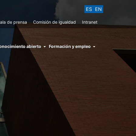
ES
EN
ala de prensa
Comisión de igualdad
Intranet
enu
onocimiento abierto
Formación y empleo
ght
hs
nocimiento
ierto