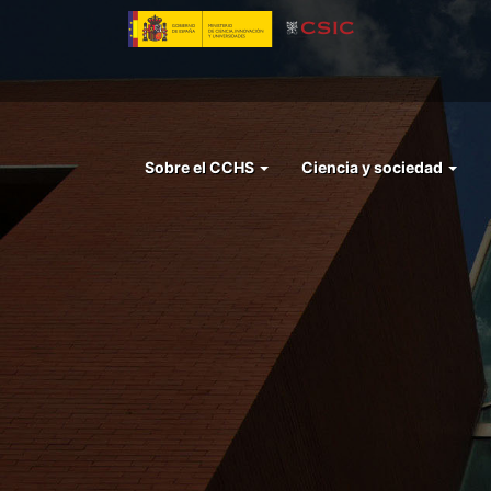
Pasar
al
contenido
principal
Menu
Sobre el CCHS
Ciencia y sociedad
left
cchs