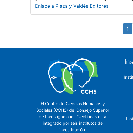
Enlace a Plaza y Valdés Editores
Paginación
Pá
1
ac
In
Inst
El Centro de Ciencias Humanas y
Sociales (CCHS) del Consejo Superior
de Investigaciones Científicas está
Ins
integrado por seis institutos de
investigación.