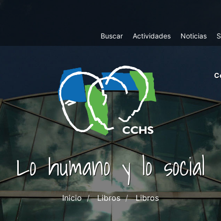
Top
Buscar
Actividades
Noticias
S
Menu
m
C
ri
cc
co
ab
Lo humano y lo social
Inicio
Libros
Libros