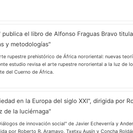
 publica el libro de Alfonso Fraguas Bravo titula
ías y metodologías"
rte rupestre prehistórico de África nororiental: nuevas teo
nte estudio revisa el arte rupestre nororiental a la luz de 
rte del Cuerno de África.
iedad en la Europa del siglo XXI", dirigida por 
z de la luciérnaga"
. Diálogos de innovación social" de Javier Echeverría y Ande
rigida por Roberto R. Aramayo, Txetxu Ausín y Concha Rold