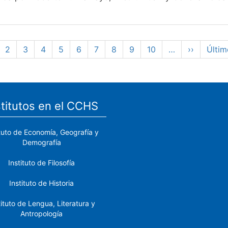
gina
Page
2
Page
3
Page
4
Page
5
Page
6
Page
7
Page
8
Page
9
Page
10
…
Siguiente
››
Últim
Últim
tual
página
pági
stitutos en el CCHS
ituto de Economía, Geografía y
Demografía
Instituto de Filosofía
Instituto de Historia
tituto de Lengua, Literatura y
Antropología