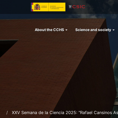
Skip
to
main
content
Menu
About the CCHS
Science and society
left
cchs
XXV Semana de la Ciencia 2025: "Rafael Cansinos Asse