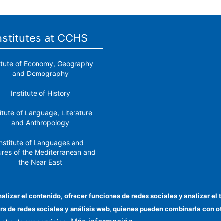
nstitutes at CCHS
titute of Economy, Geography
and Demography
Institute of History
titute of Language, Literature
and Anthropology
nstitute of Languages ​​and
ures of the Mediterranean and
the Near East
Institute of Philosophy
nalizar el contenido, ofrecer funciones de redes sociales y analizar 
stitute of Public Policies and
ers de redes sociales y análisis web, quienes pueden combinarla con 
Goods