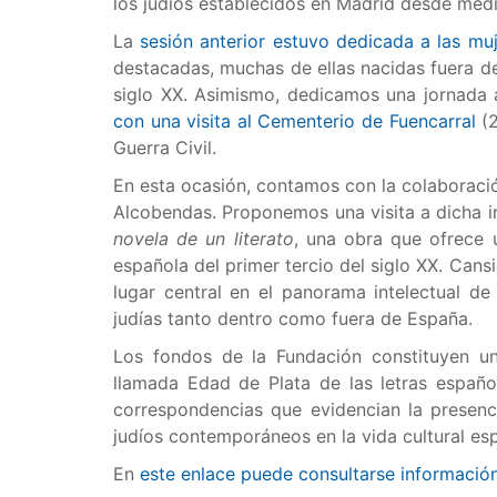
los judíos establecidos en Madrid desde medi
La
sesión anterior estuvo dedicada a las muj
destacadas, muchas de ellas nacidas fuera de 
siglo XX. Asimismo, dedicamos una jornada al
con una visita al Cementerio de Fuencarral
(2
Guerra Civil.
En esta ocasión, contamos con la colaboraci
Alcobendas. Proponemos una visita a dicha in
novela de un literato
, una obra que ofrece 
española del primer tercio del siglo XX. Cans
lugar central en el panorama intelectual de
judías tanto dentro como fuera de España.
Los fondos de la Fundación constituyen u
llamada Edad de Plata de las letras español
correspondencias que evidencian la presenci
judíos contemporáneos en la vida cultural es
En
este enlace puede consultarse información