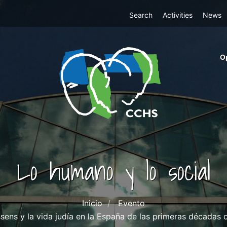
Top
Search
Activities
News
Menu
m
O
ri
cc
co
ab
Lo humano y lo social
Inicio
Evento
ns y la vida judía en la España de las primeras décadas de