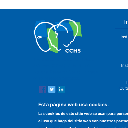
I
Ins
The Center for Human and Social
Ins
Sciences (CCHS) of the Spanish
National Research Council is made up
of six research institutes.
I
Cult
Esta página web usa cookies.
Las cookies de este sitio web se usan para perso
In
el uso que haga del sitio web con nuestros partn