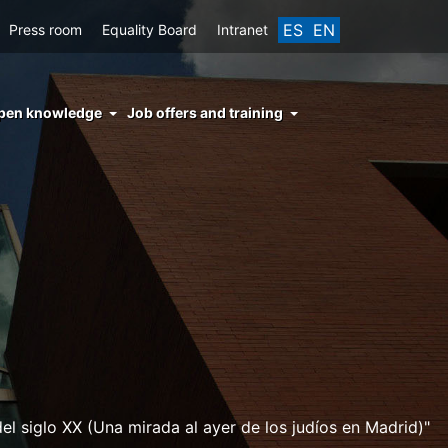
ES
EN
Press room
Equality Board
Intranet
enu
pen knowledge
Job offers and training
ght
hs
nocimiento
ierto
l siglo XX (Una mirada al ayer de los judíos en Madrid)"