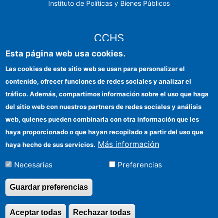
Instituto de Políticas y Bienes Públicos
CCHS
Esta página web usa cookies.
Sede electrónica CSIC
Las cookies de este sitio web se usan para personalizar el
contenido, ofrecer funciones de redes sociales y analizar el
Identidad institucional
tráfico. Además, compartimos información sobre el uso que haga
Información para proveedores
del sitio web con nuestros partners de redes sociales y análisis
web, quienes pueden combinarla con otra información que les
Ayudas FEDER
haya proporcionado o que hayan recopilado a partir del uso que
Organismos financiadores
Más información
haya hecho de sus servicios.
Contacto
Necesarias
Preferencias
Cómo llegar
Guardar preferencias
Aceptar todas
Rechazar todas
Revocar consentimi
©Copyright 2026 Todos los derechos reservados