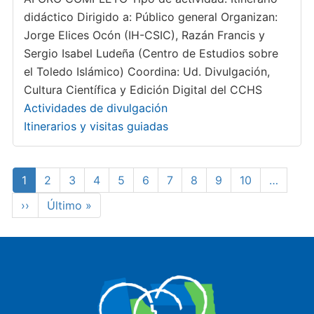
didáctico Dirigido a: Público general Organizan:
Jorge Elices Ocón (IH-CSIC), Razán Francis y
Sergio Isabel Ludeña (Centro de Estudios sobre
el Toledo Islámico) Coordina: Ud. Divulgación,
Cultura Científica y Edición Digital del CCHS
Actividades de divulgación
Itinerarios y visitas guiadas
Paginación
Página
1
Page
2
Page
3
Page
4
Page
5
Page
6
Page
7
Page
8
Page
9
Page
10
…
actual
Siguiente
››
Última
Último »
página
página