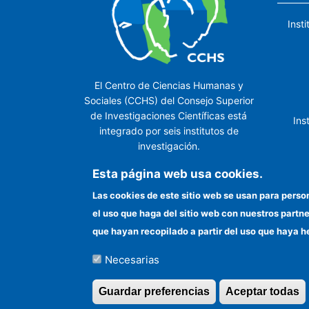
Inst
El Centro de Ciencias Humanas y
Sociales (CCHS) del Consejo Superior
de Investigaciones Científicas está
Ins
integrado por seis institutos de
investigación.
Ins
Esta página web usa cookies.
Las cookies de este sitio web se usan para perso
el uso que haga del sitio web con nuestros partn
In
que hayan recopilado a partir del uso que haya h
Necesarias
©Copyright 2026 Todos los derechos reserv
Guardar preferencias
Aceptar todas