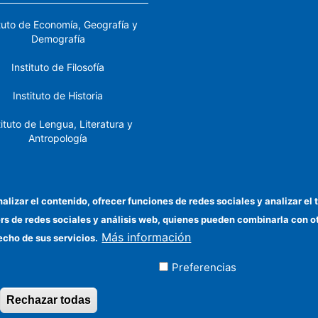
ituto de Economía, Geografía y
Demografía
Instituto de Filosofía
Instituto de Historia
tituto de Lengua, Literatura y
Antropología
tituto de Lenguas y Culturas
del Mediterráneo y Oriente
Próximo
nalizar el contenido, ofrecer funciones de redes sociales y analizar 
ers de redes sociales y análisis web, quienes pueden combinarla con 
stituto de Políticas y Bienes
Más información
Públicos
echo de sus servicios.
Preferencias
ados
Rechazar todas
Revocar consentimiento