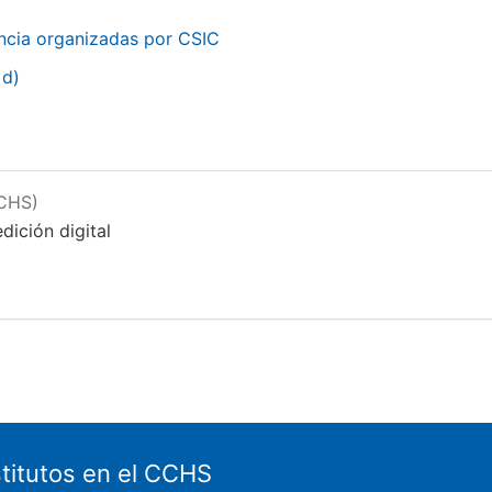
encia organizadas por CSIC
+d)
CCHS)
dición digital
stitutos en el CCHS