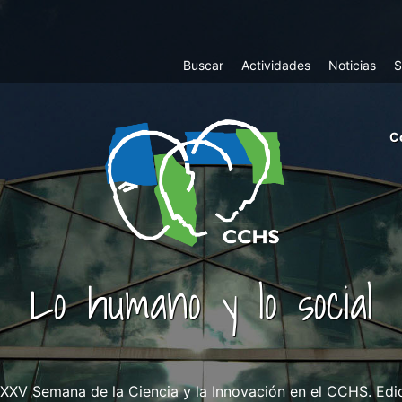
Top
Buscar
Actividades
Noticias
S
Menu
m
C
ri
cc
co
ab
Lo humano y lo social
XXV Semana de la Ciencia y la Innovación en el CCHS. Edi