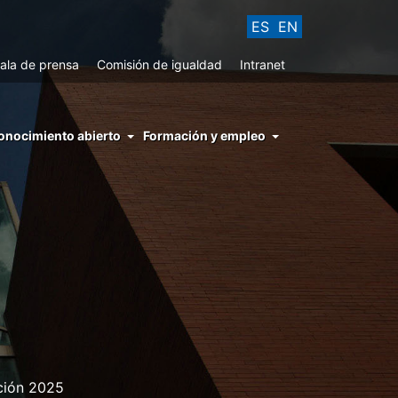
ES
EN
ala de prensa
Comisión de igualdad
Intranet
enu
onocimiento abierto
Formación y empleo
ght
hs
nocimiento
ierto
ción 2025