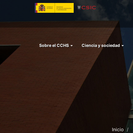
Pasar
al
contenido
principal
Menu
Sobre el CCHS
Ciencia y sociedad
left
cchs
Inicio