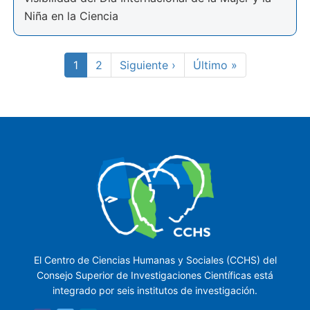
Niña en la Ciencia
Paginación
Página
1
Page
2
Siguiente
Siguiente ›
Última
Último »
actual
página
página
El Centro de Ciencias Humanas y Sociales (CCHS) del
Consejo Superior de Investigaciones Científicas está
integrado por seis institutos de investigación.