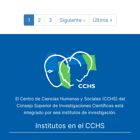
Paginación
Página
1
Page
2
Page
3
Siguiente
Siguiente ›
Última
Última »
actual
página
página
El Centro de Ciencias Humanas y Sociales (CCHS) del
Consejo Superior de Investigaciones Científicas está
integrado por seis institutos de investigación.
Institutos en el CCHS