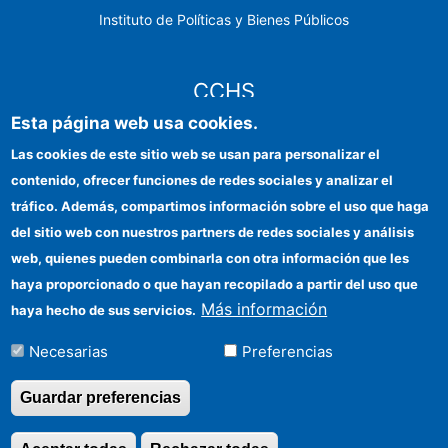
Instituto de Políticas y Bienes Públicos
CCHS
Esta página web usa cookies.
Sede electrónica CSIC
Las cookies de este sitio web se usan para personalizar el
contenido, ofrecer funciones de redes sociales y analizar el
Identidad institucional
tráfico. Además, compartimos información sobre el uso que haga
Información para proveedores
del sitio web con nuestros partners de redes sociales y análisis
web, quienes pueden combinarla con otra información que les
Ayudas FEDER
haya proporcionado o que hayan recopilado a partir del uso que
Organismos financiadores
Más información
haya hecho de sus servicios.
Contacto
Necesarias
Preferencias
Cómo llegar
Guardar preferencias