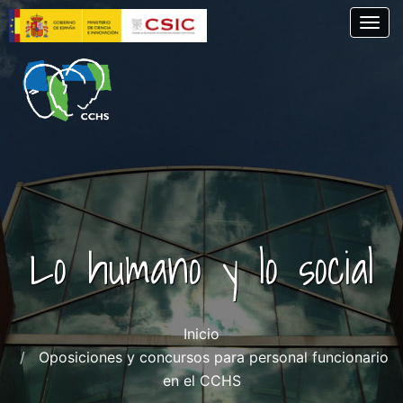
Pasar
Togg
al
contenido
principal
Lo humano y lo social
Inicio
Oposiciones y concursos para personal funcionario
en el CCHS