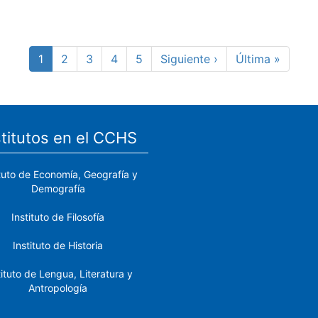
Página
1
Page
2
Page
3
Page
4
Page
5
Siguiente
Siguiente ›
Última
Última »
actual
página
página
stitutos en el CCHS
ituto de Economía, Geografía y
Demografía
Instituto de Filosofía
Instituto de Historia
tituto de Lengua, Literatura y
Antropología
tituto de Lenguas y Culturas