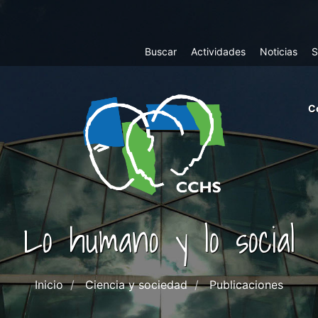
Top
Buscar
Actividades
Noticias
S
Menu
m
C
ri
cc
co
ab
Lo humano y lo social
Inicio
Ciencia y sociedad
Publicaciones