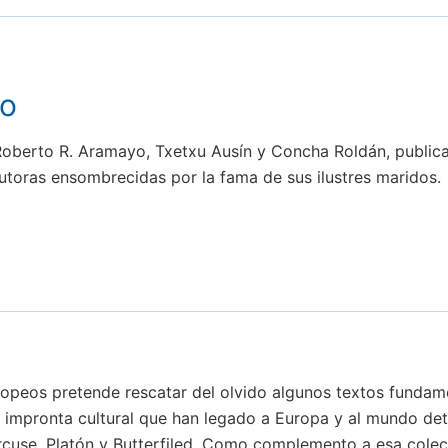
to
 Roberto R. Aramayo, Txetxu Ausín y Concha Roldán, publica
autoras ensombrecidas por la fama de sus ilustres maridos.
ropeos pretende rescatar del olvido algunos textos funda
 la impronta cultural que han legado a Europa y al mundo 
arcuse, Platón y Butterfiled. Como complemento a esa colec