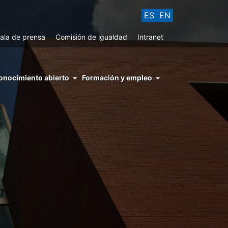
ES
EN
ala de prensa
Comisión de igualdad
Intranet
enu
onocimiento abierto
Formación y empleo
ght
hs
nocimiento
ierto