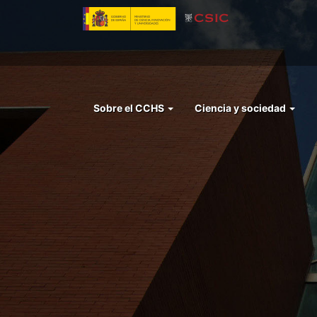
Pasar
al
contenido
principal
Menu
Sobre el CCHS
Ciencia y sociedad
left
cchs