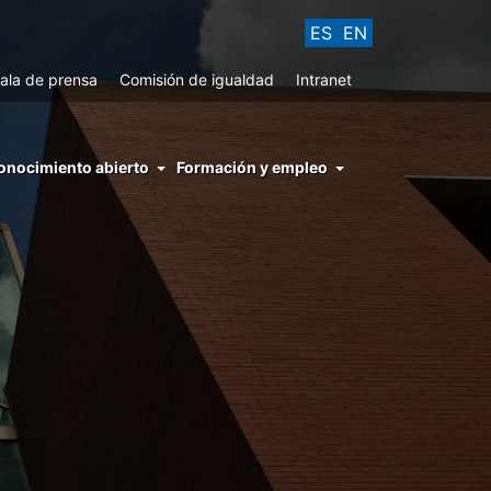
ES
EN
ala de prensa
Comisión de igualdad
Intranet
enu
onocimiento abierto
Formación y empleo
ght
hs
nocimiento
ierto