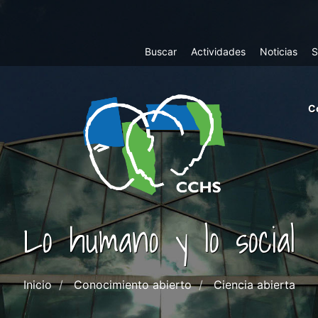
Top
Buscar
Actividades
Noticias
S
Menu
m
C
ri
cc
co
ab
Lo humano y lo social
Inicio
Conocimiento abierto
Ciencia abierta