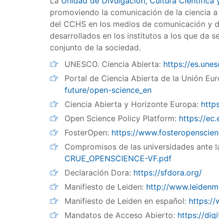
La
Unidad de Divulgación, Cultura Científica y
promoviendo la comunicación de la ciencia a l
del CCHS en los medios de comunicación y des
desarrollados en los institutos a los que da 
conjunto de la sociedad.
UNESCO. Ciencia Abierta:
https://es.une
Portal de Ciencia Abierta de la Unión Eu
future/open-science_en
Ciencia Abierta y Horizonte Europa:
http
Open Science Policy Platform:
https://ec
FosterOpen:
https://www.fosteropenscien
Compromisos de las universidades ante 
CRUE_OPENSCIENCE-VF.pdf
Declaración Dora:
https://sfdora.org/
Manifiesto de Leiden:
http://www.leidenm
Manifiesto de Leiden en español:
https:/
Mandatos de Acceso Abierto:
https://dig