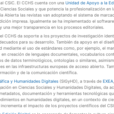
orial CSIC. El CCHS cuenta con una
Unidad de Apoyo a la Edi
iencias Sociales y que potencia la profesionalización en la 
ncia Abierta las revistas van adoptando el sistema de mar
dición impresa. Igualmente se ha implementado el software
y una mejor transparencia en los procesos editoriales.
el CCHS da soporte a los proyectos de investigación ident
decuados para su desarrollo. También da apoyo en el diseñ
d mediante el uso de estándares como, por ejemplo, el marc
ia en creación de lenguajes documentales, vocabularios con
s de datos terminológicos, ontologías o similares, asimis
es en las infraestructuras europeas de acceso abierto. Ta
rmación y de la comunicación científica.
áfica y Humanidades Digitales
(SIGyHD), a través de
EXEA
stigación en Ciencias Sociales y Humanidades Digitales, da 
 metadatos, documentación y herramientas tecnológicas que
ocedimientos en humanidades digitales, en un contexto de ci
 incrementa el impacto de los proyectos científicos del CSI