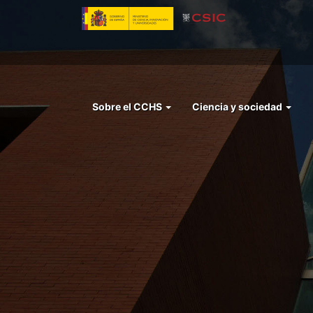
Pasar
al
contenido
principal
Menu
Sobre el CCHS
Ciencia y sociedad
left
cchs