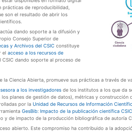
estar disponibles en formato digital
n prácticas de reproducibilidad,
 son el resultado de abrir los
entíficos.
 actúa dando soporte a la difusión y
propio Consejo Superior de
ecas y Archivos del CSIC
constituye
r el
acceso a los recursos de
el CSIC dando soporte al proceso de
la Ciencia Abierta, promueve sus prácticas a través de va
sesora a los investigadores
de los institutos a los que da 
los planes de gestión de datos), métricas y construcción d
rolladas por la
Unidad de Recursos de Información Científic
rramienta
GesBib: Impacto de la publicación científica CSI
tivo y de impacto de la producción bibliográfica de autoría 
ceso abierto. Este compromiso ha contribuido a la adopció