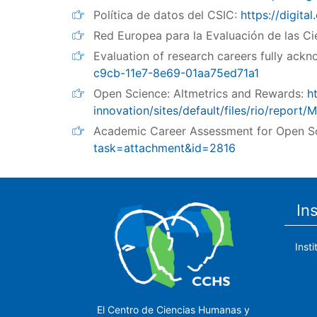
Política de datos del CSIC:
https://digital
Red Europea para la Evaluación de las C
Evaluation of research careers fully ack
c9cb-11e7-8e69-01aa75ed71a1
Open Science: Altmetrics and Rewards:
h
innovation/sites/default/files/rio/repo
Academic Career Assessment for Open S
task=attachment&id=2816
In
Inst
El Centro de Ciencias Humanas y