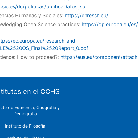
.csic.es/dc/politicas/politicaDatos.jsp
iencias Humanas y Sociales:
https://enressh.eu/
nowledging Open Science practices:
https://op.europa.eu/es
ttps://ec.europa.eu/research-and-
rt/MLE%2520OS_Final%2520Report_0.pdf
cience: How to proceed?:
https://eua.eu/component/attac
stitutos en el CCHS
ituto de Economía, Geografía y
Demografía
Instituto de Filosofía