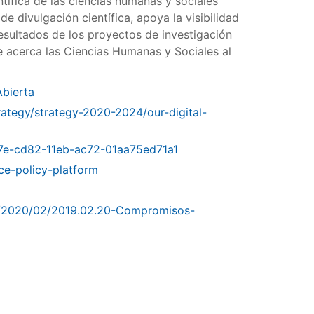
tífica de las ciencias humanas y sociales
 divulgación científica, apoya la visibilidad
esultados de los proyectos de investigación
be acerca las Ciencias Humanas y Sociales al
Abierta
rategy/strategy-2020-2024/our-digital-
017e-cd82-11eb-ac72-01aa75ed71a1
ce-policy-platform
s/2020/02/2019.02.20-Compromisos-