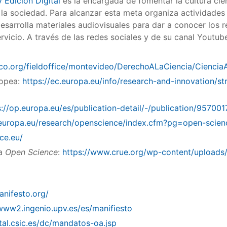
 Edición Digital
es la encargada de fomentar la cultura cien
a sociedad. Para alcanzar esta meta organiza actividades de
arrolla materiales audiovisuales para dar a conocer los r
servicio. A través de las redes sociales y de su canal Youtu
sco.org/fieldoffice/montevideo/DerechoALaCiencia/Ciencia
ropea:
https://ec.europa.eu/info/research-and-innovation/st
s://op.europa.eu/es/publication-detail/-/publication/9570
.europa.eu/research/openscience/index.cfm?pg=open-scien
ce.eu/
la
Open Science
:
https://www.crue.org/wp-content/upload
anifesto.org/
/www2.ingenio.upv.es/es/manifiesto
ital.csic.es/dc/mandatos-oa.jsp