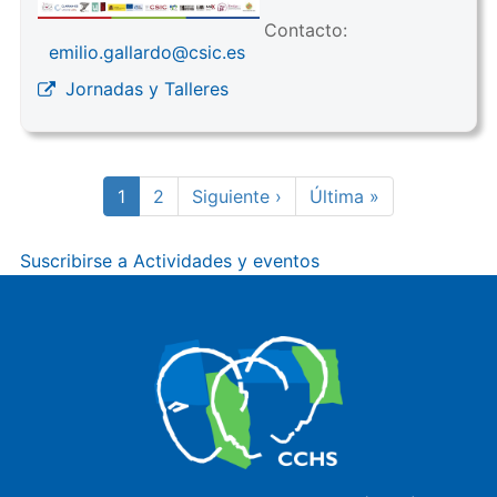
Contacto:
emilio.gallardo@csic.es
Jornadas y Talleres
Paginación
Página
1
Page
2
Siguiente
Siguiente ›
Última
Última »
actual
página
página
Suscribirse a Actividades y eventos