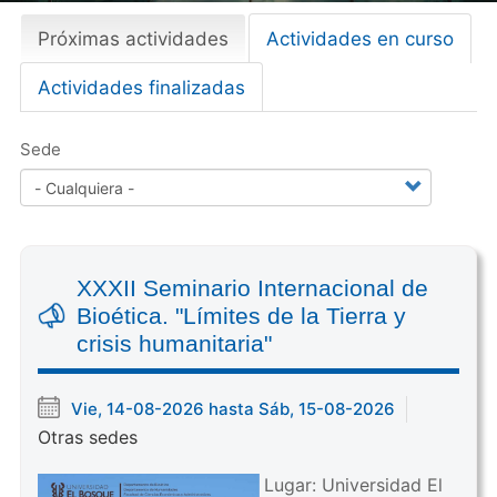
Próximas actividades
(
Actividades en curso
Primary
s
tabs
Actividades finalizadas
o
l
a
Sede
p
a
a
c
t
XXXII Seminario Internacional de
i
Bioética. "Límites de la Tierra y
v
crisis humanitaria"
a
)
Vie, 14-08-2026 hasta Sáb, 15-08-2026
Otras sedes
Lugar: Universidad El