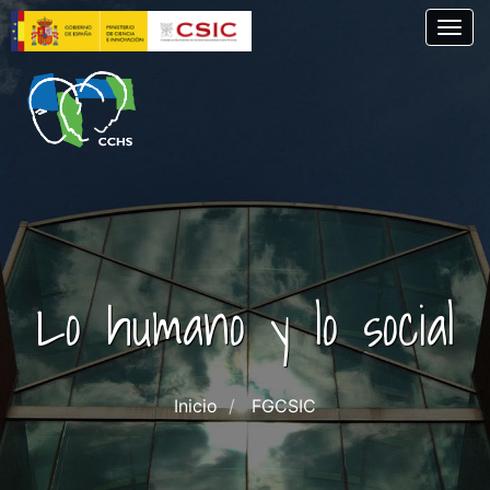
Pasar
Togg
al
contenido
principal
Lo humano y lo social
Inicio
FGCSIC