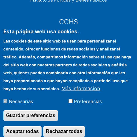
CCHS
Esta página web usa cookies.
Sede electrónica CSIC
Las cookies de este sitio web se usan para personalizar el
contenido, ofrecer funciones de redes sociales y analizar el
Identidad institucional
tráfico. Además, compartimos información sobre el uso que haga
Información para proveedores
del sitio web con nuestros partners de redes sociales y análisis
web, quienes pueden combinarla con otra información que les
Ayudas FEDER
haya proporcionado o que hayan recopilado a partir del uso que
Organismos financiadores
Más información
haya hecho de sus servicios.
Contacto
Necesarias
Preferencias
Cómo llegar
Guardar preferencias
Aceptar todas
Rechazar todas
Revocar consentimi
©Copyright 2026 Todos los derechos reservados