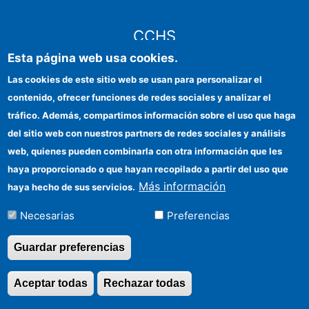
CCHS
Esta página web usa cookies.
Sede electrónica CSIC
Las cookies de este sitio web se usan para personalizar el
contenido, ofrecer funciones de redes sociales y analizar el
Identidad institucional
tráfico. Además, compartimos información sobre el uso que haga
Información para proveedores
del sitio web con nuestros partners de redes sociales y análisis
web, quienes pueden combinarla con otra información que les
Ayudas FEDER
haya proporcionado o que hayan recopilado a partir del uso que
Organismos financiadores
Más información
haya hecho de sus servicios.
Contacto
Necesarias
Preferencias
Cómo llegar
Guardar preferencias
Aceptar todas
Rechazar todas
Revocar consentimi
©Copyright 2026 Todos los derechos reservados