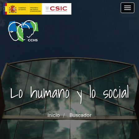
Pasar
Togg
al
contenido
principal
Lo humano y lo social
Inicio
Buscador