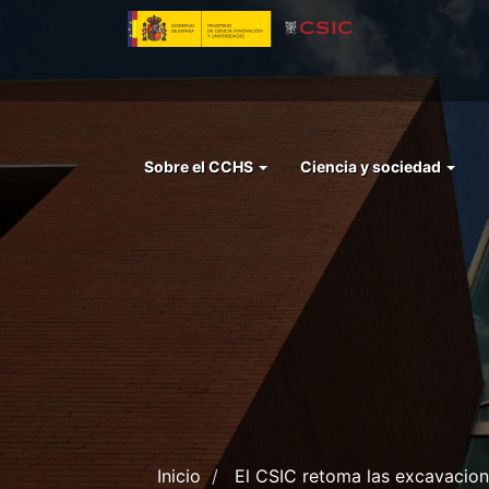
Pasar
al
contenido
principal
Menu
Sobre el CCHS
Ciencia y sociedad
left
cchs
Inicio
El CSIC retoma las excavacione