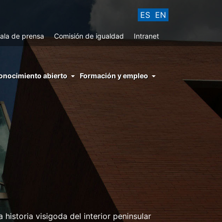
ES
EN
ala de prensa
Comisión de igualdad
Intranet
enu
onocimiento abierto
Formación y empleo
ght
hs
nocimiento
ierto
historia visigoda del interior peninsular