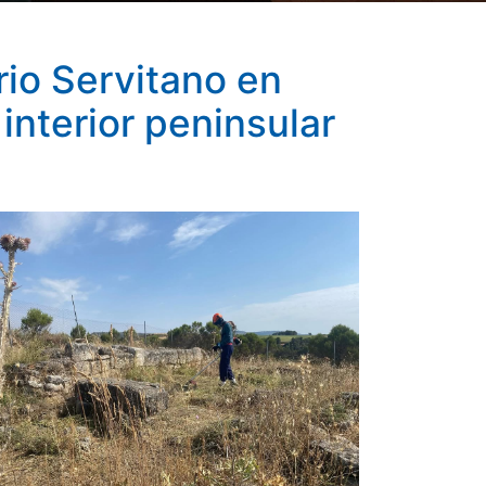
rio Servitano en
 interior peninsular