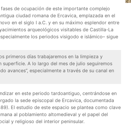
as fases de ocupación de este importante complejo
 antigua ciudad romana de Ercavica, emplazada en el
 novo
en el siglo I a.C. y en su máximo esplendor entre
es yacimientos arqueológicos visitables de Castilla-La
especialmente los periodos visigodo e islámico– sigue
os primeros días trabajaremos en la limpieza y
n superficie. A lo largo del mes de julio seguiremos
 avances”, especialmente a través de su canal en
dizar en este periodo tardoantiguo, centrándose en
ergado la sede episcopal de Ercavica, documentada
(589). El estudio de este espacio se plantea como clave
omana al poblamiento altomedieval y el papel del
ial y religioso del interior peninsular.