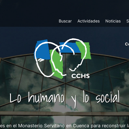
Top
Buscar
Actividades
Noticias
S
Menu
m
C
ri
cc
co
ab
Lo humano y lo social
s en el Monasterio Servitano en Cuenca para reconstruir la 