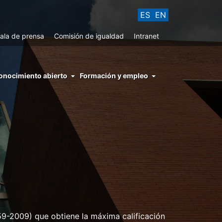
ES
EN
ala de prensa
Comisión de igualdad
Intranet
enu
onocimiento abierto
Formación y empleo
ght
hs
nocimiento
ierto
959-2009) que obtiene la máxima calificación