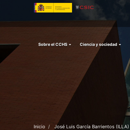
Pasar
al
contenido
principal
Menu
Sobre el CCHS
Ciencia y sociedad
left
cchs
Inicio
José Luis García Barrientos (ILLA)