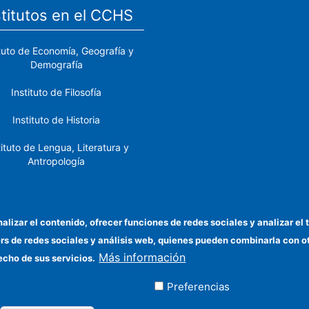
stitutos en el CCHS
ituto de Economía, Geografía y
Demografía
Instituto de Filosofía
Instituto de Historia
tituto de Lengua, Literatura y
Antropología
tituto de Lenguas y Culturas
del Mediterráneo y Oriente
Próximo
nalizar el contenido, ofrecer funciones de redes sociales y analizar 
ers de redes sociales y análisis web, quienes pueden combinarla con 
stituto de Políticas y Bienes
Más información
Públicos
echo de sus servicios.
Preferencias