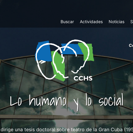
Top
Buscar
Actividades
Noticias
S
Menu
m
C
ri
cc
co
ab
Lo humano y lo social
 dirige una tesis doctoral sobre teatro de la Gran Cuba (1