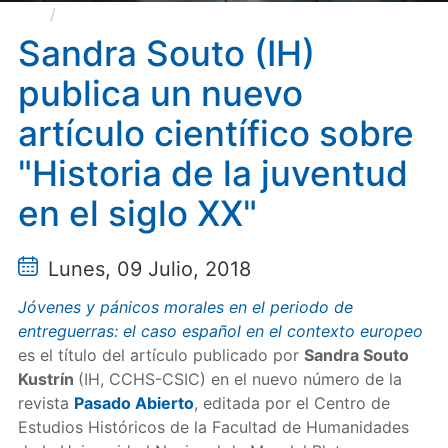
Sandra Souto (IH) publica un nuevo artículo
científico sobre "Historia de la juventud en el siglo XX"
Sandra Souto (IH)
publica un nuevo
artículo científico sobre
"Historia de la juventud
en el siglo XX"
Lunes, 09 Julio, 2018
Jóvenes y pánicos morales en el periodo de
entreguerras: el caso español en el contexto europeo
es el título del artículo publicado por
Sandra Souto
Kustrín
(IH, CCHS-CSIC) en el nuevo número de la
revista
Pasado Abierto
, editada por el Centro de
Estudios Históricos de la Facultad de Humanidades