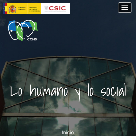
Pasar
Togg
al
contenido
principal
Lo humano y lo social
Inicio