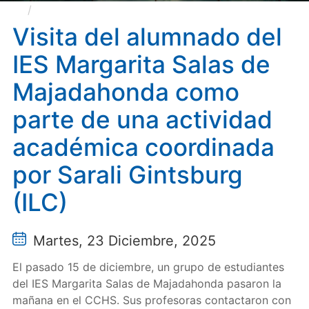
Visita del alumnado del IES Margarita Salas de
Majadahonda como parte de una actividad académica
Visita del alumnado del
coordinada por Sarali Gintsburg (ILC)
IES Margarita Salas de
Majadahonda como
parte de una actividad
académica coordinada
por Sarali Gintsburg
(ILC)
Martes, 23 Diciembre, 2025
El pasado 15 de diciembre, un grupo de estudiantes
del IES Margarita Salas de Majadahonda pasaron la
mañana en el CCHS. Sus profesoras contactaron con