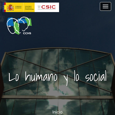
Pasar
Togg
al
contenido
principal
Lo humano y lo social
Inicio