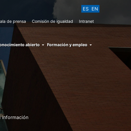
ES
EN
ala de prensa
Comisión de igualdad
Intranet
enu
onocimiento abierto
Formación y empleo
ght
hs
nocimiento
ierto
a información