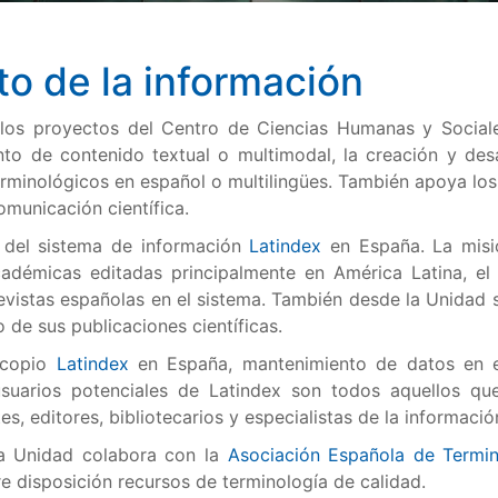
o de la información
a los proyectos del Centro de Ciencias Humanas y Sociale
ento de contenido textual o multimodal, la creación y de
rminológicos en español o multilingües. También apoya lo
omunicación científica.
 del sistema de información
Latindex
en España. La misió
académicas editadas principalmente en América Latina, e
evistas españolas en el sistema. También desde la Unidad s
o de sus publicaciones científicas.
Acopio
Latindex
en España, mantenimiento de datos en el
 usuarios potenciales de Latindex son todos aquellos q
es, editores, bibliotecarios y especialistas de la informació
 la Unidad colabora con la
Asociación Española de Termi
e disposición recursos de terminología de calidad.