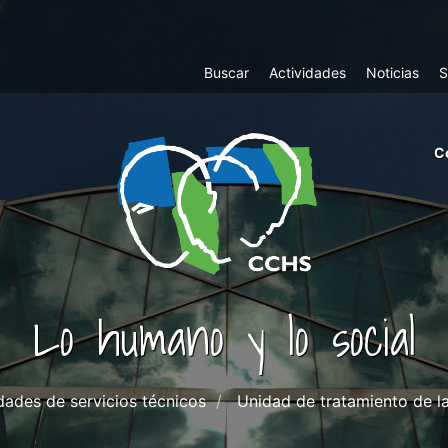
Top
Buscar
Actividades
Noticias
S
Menu
m
C
ri
cc
co
ab
Lo humano y lo social
dades de servicios técnicos
Unidad de tratamiento de l