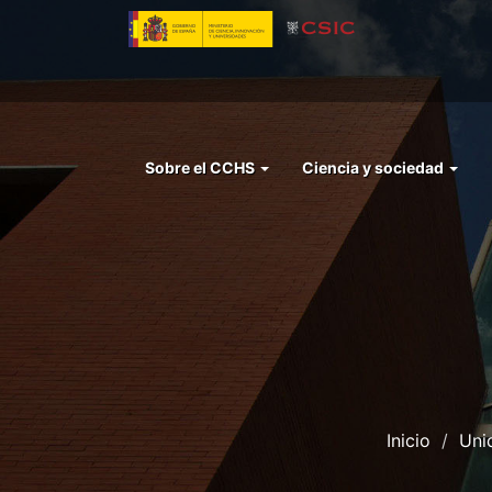
Pasar
al
contenido
principal
Menu
Sobre el CCHS
Ciencia y sociedad
left
cchs
Inicio
Uni