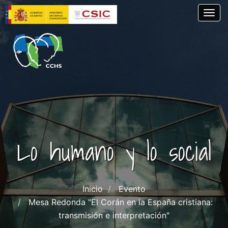
Pasar
Togg
al
contenido
principal
Lo humano y lo social
Inicio
Evento
Mesa Redonda "El Corán en la España cristiana:
transmisión e interpretación"