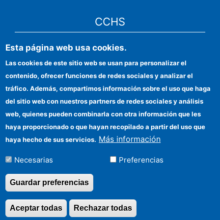
CCHS
Sede electrónica CSIC
Esta página web usa cookies.
Las cookies de este sitio web se usan para personalizar el
Identidad institucional
contenido, ofrecer funciones de redes sociales y analizar el
Información para proveedores
tráfico. Además, compartimos información sobre el uso que haga
del sitio web con nuestros partners de redes sociales y análisis
Ayudas FEDER
web, quienes pueden combinarla con otra información que les
Organismos financiadores
haya proporcionado o que hayan recopilado a partir del uso que
Más información
haya hecho de sus servicios.
Contacto
Necesarias
Preferencias
Cómo llegar
Guardar preferencias
Aceptar todas
Rechazar todas
Revocar consentimi
©Copyright 2026 Todos los derechos reservados