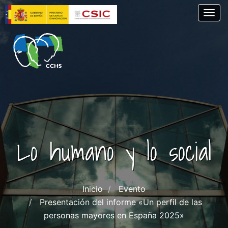
Pasar
Togg
al
contenido
principal
Lo humano y lo social
Inicio
Evento
Presentación del informe «Un perfil de las
personas mayores en España 2025»