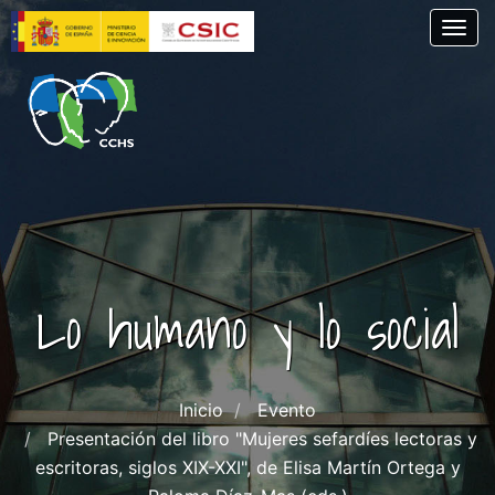
Pasar
Togg
al
contenido
principal
Lo humano y lo social
Inicio
Evento
Presentación del libro "Mujeres sefardíes lectoras y
escritoras, siglos XIX-XXI", de Elisa Martín Ortega y