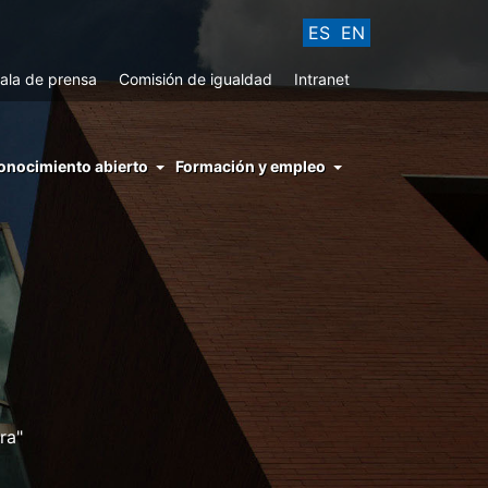
ES
EN
ala de prensa
Comisión de igualdad
Intranet
enu
onocimiento abierto
Formación y empleo
ght
hs
nocimiento
ierto
ra"