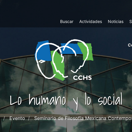
Top
Buscar
Actividades
Noticias
S
Menu
m
C
ri
cc
co
ab
Lo humano y lo social
o
Evento
Seminario de Filosofía Mexicana Contempo