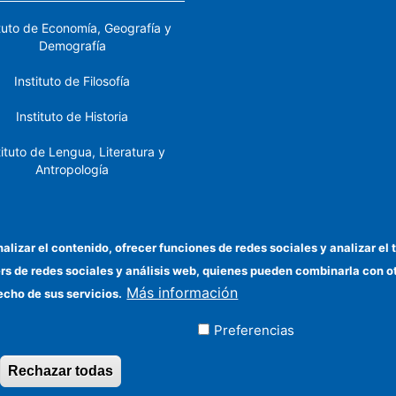
ituto de Economía, Geografía y
Demografía
Instituto de Filosofía
Instituto de Historia
tituto de Lengua, Literatura y
Antropología
tituto de Lenguas y Culturas
del Mediterráneo y Oriente
Próximo
nalizar el contenido, ofrecer funciones de redes sociales y analizar 
ers de redes sociales y análisis web, quienes pueden combinarla con 
stituto de Políticas y Bienes
Más información
Públicos
echo de sus servicios.
Preferencias
ados
Rechazar todas
Revocar consentimiento