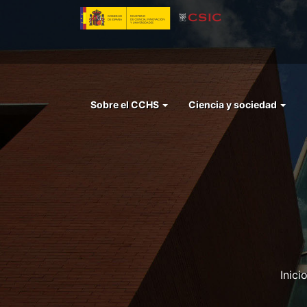
Pasar
al
contenido
principal
Menu
Sobre el CCHS
Ciencia y sociedad
left
cchs
Inici