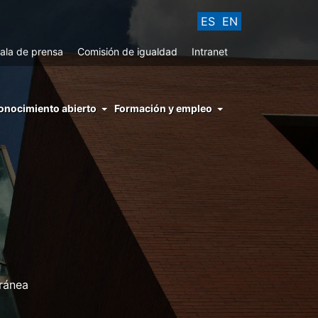
ES
EN
ala de prensa
Comisión de igualdad
Intranet
enu
onocimiento abierto
Formación y empleo
ght
hs
nocimiento
ierto
ránea