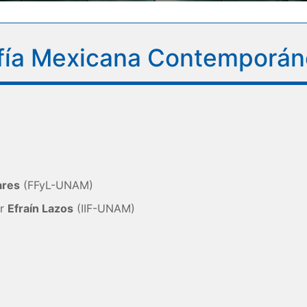
ofía Mexicana Contemporá
ares
(FFyL-UNAM)
or
Efraín Lazos
(IIF-UNAM)