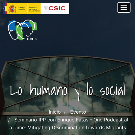
Pasar
Togg
al
contenido
principal
Lo humano y lo social
Inicio
Evento
Seminario IPP con Enrique Fatas - One Podcast at
a Time: Mitigating Discrimination towards Migrants