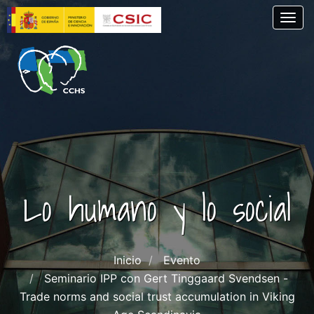
Pasar
Togg
al
contenido
principal
Lo humano y lo social
Inicio
Evento
Seminario IPP con Gert Tinggaard Svendsen -
Trade norms and social trust accumulation in Viking