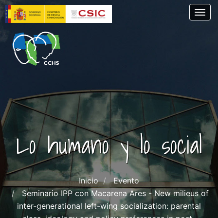
Pasar
Togg
al
contenido
principal
Lo humano y lo social
Inicio
Evento
Seminario IPP con Macarena Ares - New milieus of
inter-generational left-wing socialization: parental