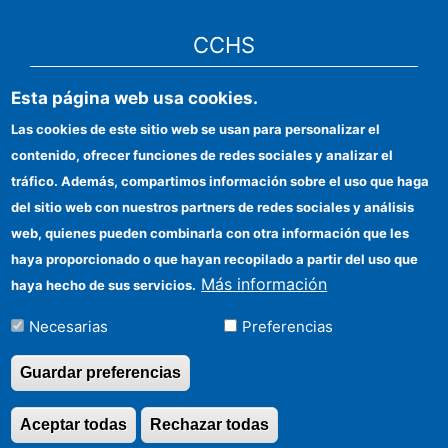
CCHS
Esta página web usa cookies.
Sede electrónica CSIC
Las cookies de este sitio web se usan para personalizar el
Identidad institucional
contenido, ofrecer funciones de redes sociales y analizar el
Información para proveedores
tráfico. Además, compartimos información sobre el uso que haga
del sitio web con nuestros partners de redes sociales y análisis
Ayudas FEDER
web, quienes pueden combinarla con otra información que les
Organismos financiadores
haya proporcionado o que hayan recopilado a partir del uso que
Más información
haya hecho de sus servicios.
Contacto
Necesarias
Preferencias
Cómo llegar
Guardar preferencias
Aceptar todas
Rechazar todas
Revocar consentimi
©Copyright 2026 Todos los derechos reservados