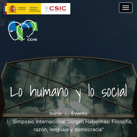
Pasar
Togg
al
contenido
principal
Lo humano y lo social
Inicio
Evento
Simposio Internacional "Jürgen Habermas: Filosofía,
razón, lenguaje y democracia"